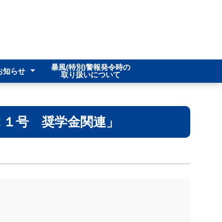
暴風(特別)警報発令時の
お知らせ
取り扱いについて
保健部
導部
1人1台端末)
合わせ
２１号 奨学金関連」