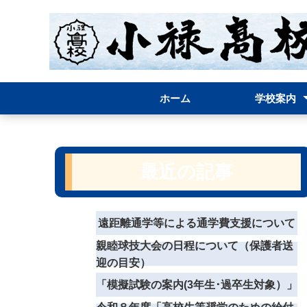
ホーム
学校案内
学校長挨拶
案内パンフレ
グランドデザ
学校経営方針
学校評価表(結果
学校評議員の
校章・校歌
学校要覧
職員必携(内規)
お問い合わせ
最近の記事
遠距離通学等による通学費支援について
親睦球技大会の日程について（保護者送
迎の目安）
「模擬試験の案内(3年生･過卒生対象）」