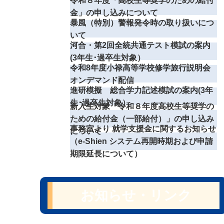
令和８年度「高校生等奨学のための給付
金」の申し込みについて
暴風（特別）警報発令時の取り扱いにつ
いて
河合・第2回全統共通テスト模試の案内
(3年生･過卒生対象）
令和8年度小禄高等学校修学旅行説明会
オンデマンド配信
進研模擬 総合学力記述模試の案内(3年
生･過卒生対象）
新入生対象「令和８年度高校生等奨学の
ための給付金（一部給付）」の申し込み
事務室より 就学支援金に関するお知らせ
について
（e-Shien システム再開時期および申請
期限延長について）
お知らせ・リンク