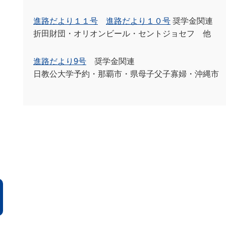
進路だより１１号
進路だより１０号
奨学金関連
折田財団・オリオンビール・セントジョセフ 他
進路だより
9
号
奨学金関連
日教公大学予約・那覇市・県母子父子寡婦・沖縄市