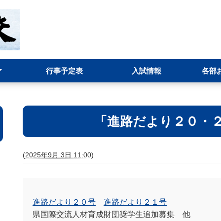
行事予定表
入試情報
各部
ット
イン
)
運営状況報告
事務部
環境・
進路指
情報部(
お問い
「進路だより２０・
(
2025年9月 3日 11:00
)
進路だより２０号
進路だより２１号
県国際交流人材育成財団奨学生追加募集 他