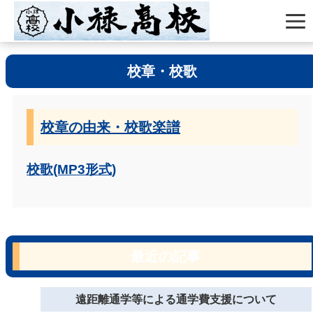
校章・校歌
校章の由来・校歌楽譜
校歌(MP3形式)
最近の記事
遠距離通学等による通学費支援について