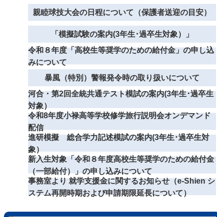
親睦球技大会の日程について（保護者送迎の目安）
「模擬試験の案内(3年生･過卒生対象）」
令和８年度「高校生等奨学のための給付金」の申し込
みについて
暴風（特別）警報発令時の取り扱いについて
河合・第2回全統共通テスト模試の案内(3年生･過卒生
対象）
令和8年度小禄高等学校修学旅行説明会オンデマンド
配信
進研模擬 総合学力記述模試の案内(3年生･過卒生対
象）
新入生対象「令和８年度高校生等奨学のための給付金
（一部給付）」の申し込みについて
事務室より 就学支援金に関するお知らせ（e-Shien シ
ステム再開時期および申請期限延長について）