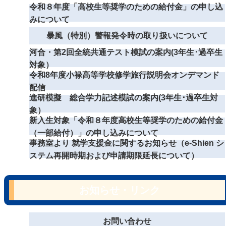
令和８年度「高校生等奨学のための給付金」の申し込
みについて
暴風（特別）警報発令時の取り扱いについて
河合・第2回全統共通テスト模試の案内(3年生･過卒生
対象）
令和8年度小禄高等学校修学旅行説明会オンデマンド
配信
進研模擬 総合学力記述模試の案内(3年生･過卒生対
象）
新入生対象「令和８年度高校生等奨学のための給付金
（一部給付）」の申し込みについて
事務室より 就学支援金に関するお知らせ（e-Shien シ
ステム再開時期および申請期限延長について）
お知らせ・リンク
お問い合わせ