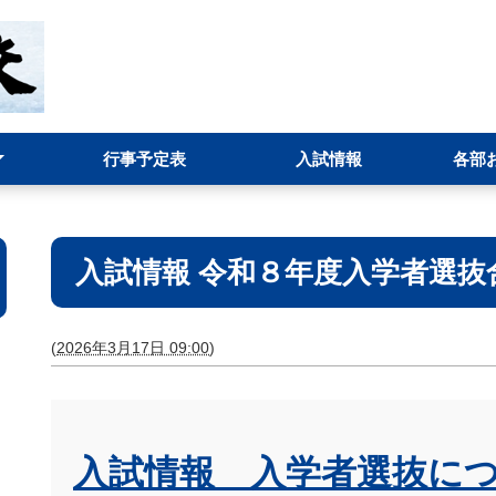
行事予定表
入試情報
各部
ット
イン
)
運営状況報告
事務部
環境・
進路指
情報部(
お問い
入試情報 令和８年度入学者選抜合格発表
(
2026年3月17日 09:00
)
入試情報 入学者選抜に