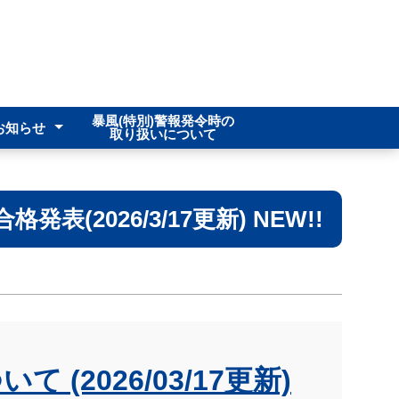
暴風(特別)警報発令時の
お知らせ
取り扱いについて
保健部
導部
1人1台端末)
合わせ
(2026/3/17更新) NEW!!
ついて
(2026/03/17更新)