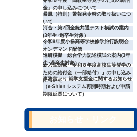
令和８年度「高校生等奨学のための給付
金」の申し込みについて
暴風（特別）警報発令時の取り扱いにつ
いて
河合・第2回全統共通テスト模試の案内
(3年生･過卒生対象）
令和8年度小禄高等学校修学旅行説明会
オンデマンド配信
進研模擬 総合学力記述模試の案内(3年
生･過卒生対象）
新入生対象「令和８年度高校生等奨学の
ための給付金（一部給付）」の申し込み
事務室より 就学支援金に関するお知らせ
について
（e-Shien システム再開時期および申請
期限延長について）
お知らせ・リンク