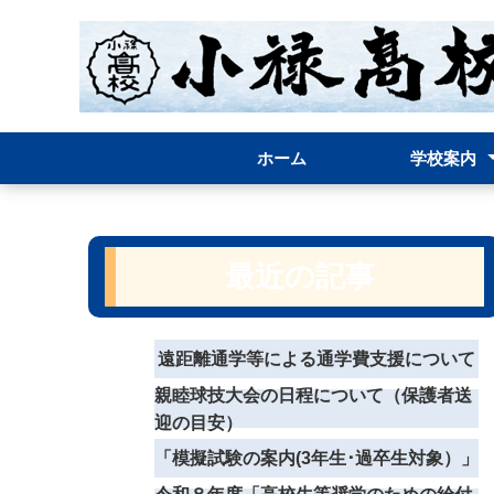
ホーム
学校案内
学校長挨拶
案内パンフレ
グランドデザ
学校経営方針
学校評価表(結果
学校評議員の
校章・校歌
学校要覧
職員必携(内規)
お問い合わせ
最近の記事
遠距離通学等による通学費支援について
親睦球技大会の日程について（保護者送
迎の目安）
「模擬試験の案内(3年生･過卒生対象）」