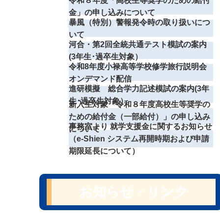
令和８年度「高校生等奨学のための給付
金」の申し込みについて
暴風（特別）警報発令時の取り扱いにつ
いて
河合・第2回全統共通テスト模試の案内
(3年生･過卒生対象）
令和8年度小禄高等学校修学旅行説明会
オンデマンド配信
進研模擬 総合学力記述模試の案内(3年
生･過卒生対象）
新入生対象「令和８年度高校生等奨学の
ための給付金（一部給付）」の申し込み
事務室より 就学支援金に関するお知らせ
について
（e-Shien システム再開時期および申請
期限延長について）
お知らせ・リンク