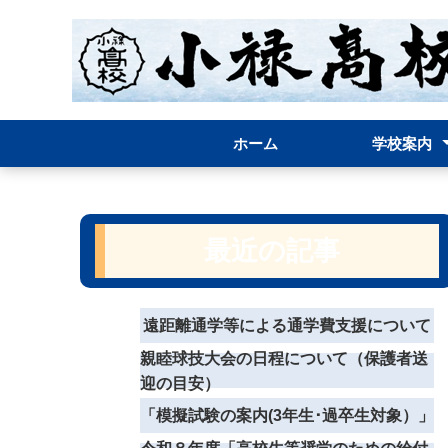
ホーム
学校案内
学校長挨拶
案内パンフレ
グランドデザ
学校経営方針
学校評価表(結果
学校評議員の
校章・校歌
学校要覧
職員必携(内規)
お問い合わせ
最近の記事
遠距離通学等による通学費支援について
親睦球技大会の日程について（保護者送
迎の目安）
「模擬試験の案内(3年生･過卒生対象）」