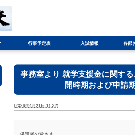
行事予定表
入試情報
各部
ット
イン
)
運営状況報告
事務部
環境・
進路指
情報部(
お問い
事務室より 就学支援金に関するお
開時期および申請
(
2026年4月21日 11:32
)
保護者の皆さま