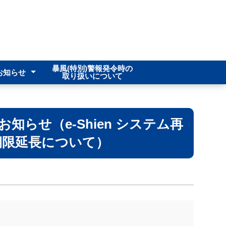
暴風(特別)警報発令時の
お知らせ
取り扱いについて
保健部
導部
1人1台端末)
合わせ
知らせ（e-Shien システム再
期限延長について）